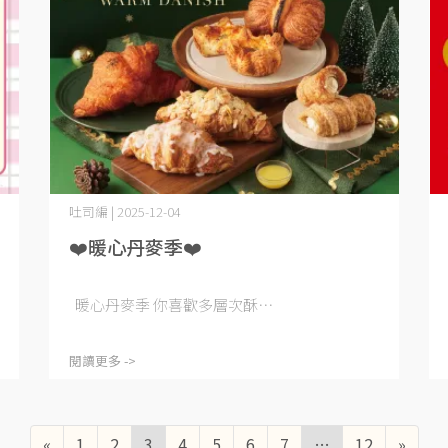
吐司編 | 2025-12-04
❤️暖心丹麥季❤️
暖心丹麥季 你喜歡多層次酥⋯
閱讀更多 ->
«
1
2
3
4
5
6
7
…
12
»