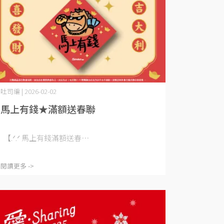
吐司編 | 2026-02-02
馬上有錢★滿額送春聯
【.ᐟ‪.ᐟ‪ 馬上有錢滿額送春⋯
閱讀更多 ->