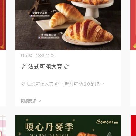
吐司編 | 2026-02-04
🥐 法式可頌大賞 🥐
🥐 法式可頌大賞 🥐 ＼聖娜可頌 2.0 酥脆⋯
閱讀更多 ->