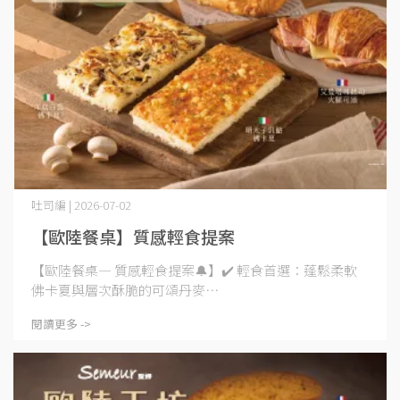
吐司編 | 2026-07-02
【歐陸餐桌】質感輕食提案
【歐陸餐桌— 質感輕食提案🔔】✔️ 輕食首選：蓬鬆柔軟
佛卡夏與層次酥脆的可頌丹麥⋯
閱讀更多 ->