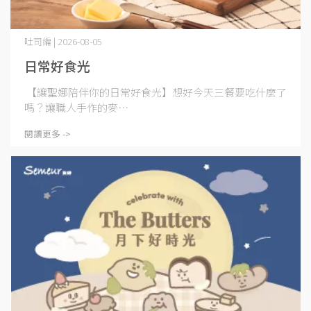
吐司編 | 2026-08-05
日常好食光
【讓聖娜陪伴你的日常好食光】想好今天三餐要吃什麼了
嗎？讓職人手作的麥⋯
閱讀更多 ->