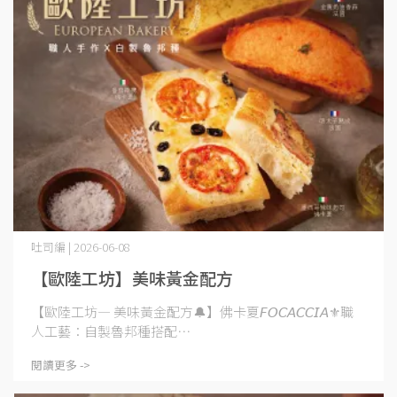
吐司編 | 2026-06-08
【歐陸工坊】美味黃金配方
【歐陸工坊— 美味黃金配方🔔】佛卡夏𝘍𝘖𝘊𝘈𝘊𝘊𝘐𝘈⚜️職
人工藝：自製魯邦種搭配⋯
閱讀更多 ->