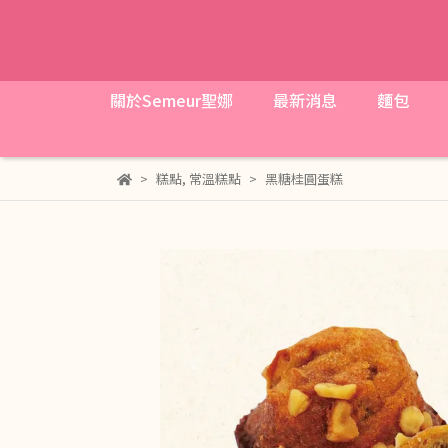
關於Semeur聖娜
最新消息
麵包
糕點
,
常溫糕點
黑糖桂圓蛋糕