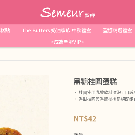
糕點
The Butters 奶油家族 中秋禮盒
聖娜精選禮盒
⭐成為聖娜VIP⭐
黑糖桂圓蛋糕
• 桂圓使用乳酸飲料浸泡，口感
• 香甜桂圓與香脆核桃是絕配
NT$42
數量