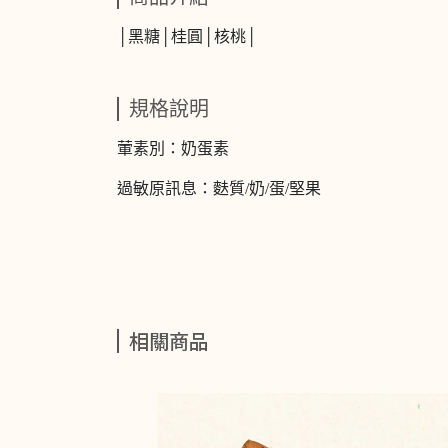
│黑糖│桂圓│核桃│
規格說明
葷素別：奶蛋素
過敏原訊息：麩質/奶/蛋/堅果
相關商品