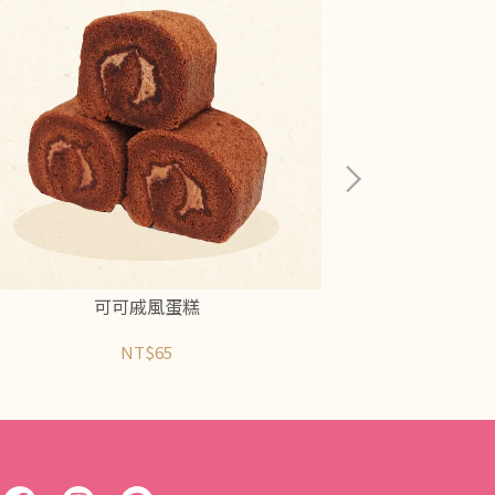
可可戚風蛋糕
NT$65