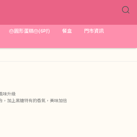
🎂圓形蛋糕🎂(6吋)
餐盒
門市資訊
風味升級
組合，加上黑糖特有的香氣，美味加倍