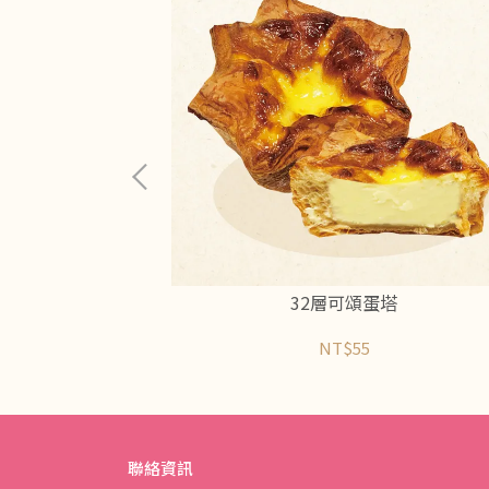
棒
32層可頌蛋塔
NT$55
聯絡資訊