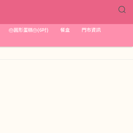
🎂圓形蛋糕🎂(6吋)
餐盒
門市資訊