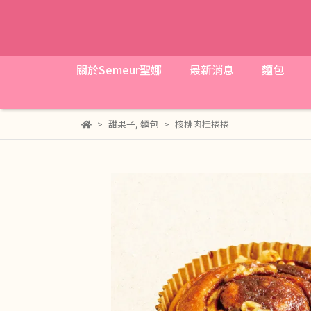
關於Semeur聖娜
最新消息
麵包
甜果子
,
麵包
核桃肉桂捲捲