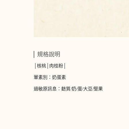
規格說明
│核桃│肉桂粉│
葷素別：奶蛋素
過敏原訊息：麩質/奶/蛋/大豆/堅果