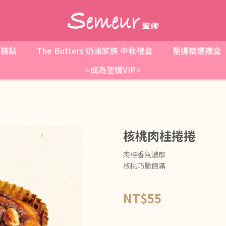
糕點
The Butters 奶油家族 中秋禮盒
聖娜精選禮盒
⭐成為聖娜VIP⭐
核桃肉桂捲捲
肉桂香氣濃郁
核桃巧脆飽滿
NT$55