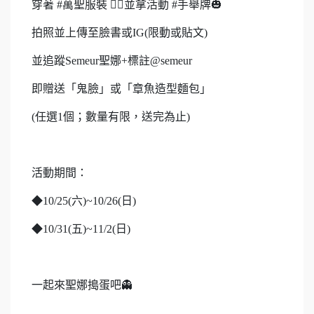
穿著 #萬聖服裝 🧛‍♂️並拿活動 #手舉牌🎃
拍照並上傳至臉書或IG(限動或貼文)
並追蹤Semeur聖娜+標註@semeur
即贈送「鬼臉」或「章魚造型麵包」
(任選1個；數量有限，送完為止)
活動期間：
◆10/25(六)~10/26(日)
◆10/31(五)~11/2(日)
一起來聖娜搗蛋吧👻