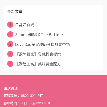
最新文章
1
日常好食光
2
Semeur聖娜 X The Butte⋯
3
Love Dad❤️父親節蛋糕熱賣中🎂
4
【歐陸餐桌】質感輕食提案
5
【歐陸工坊】美味黃金配方
聯絡資訊
客服專線： 0800-321-247
客服時間：平日一~五 09:00-18:00