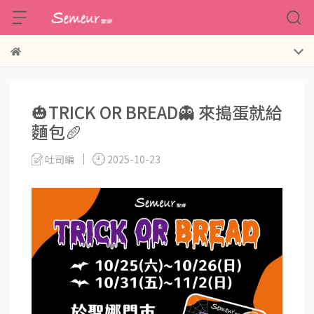
🎃TRICK OR BREAD👻 來搗蛋就給
麵包🥖
吐司編
2025-10-23