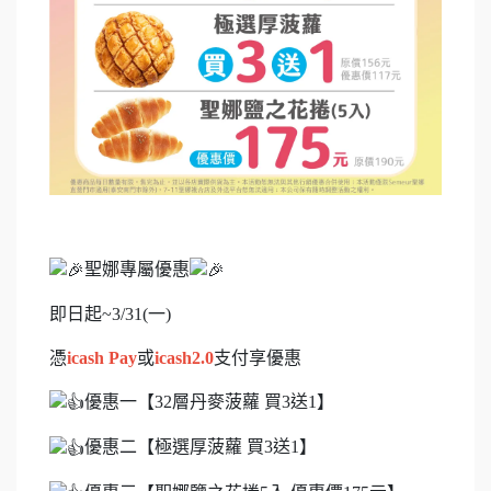
聖娜專屬優惠
即日起~3/31(一)
憑
icash Pay
或
icash2.0
支付享優惠
優惠一【32層丹麥菠蘿 買3送1】
優惠二【極選厚菠蘿 買3送1】