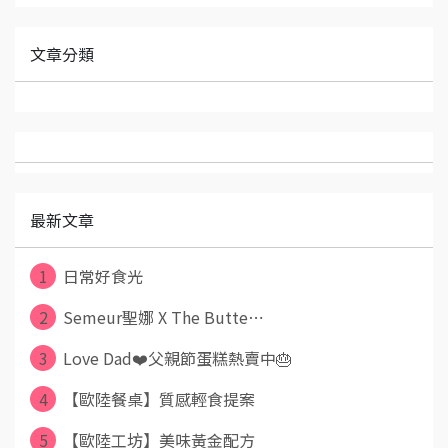
文章分類
最新文章
1
日常好食光
2
Semeur聖娜 X The Butte⋯
3
Love Dad❤️父親節蛋糕熱賣中🎂
4
【歐陸餐桌】質感輕食提案
5
【歐陸工坊】美味黃金配方