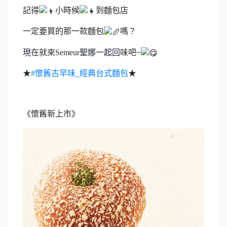
記得
小時候
到麵包店
一定要買的那一款麵包
嗎？
現在就來Semeur聖娜一起回味吧~
★
#懷舊古早味_經典台式麵包
★
《懷舊新上市》