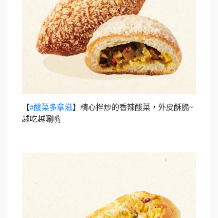
【
#酸菜多拿滋
】精心拌炒的香辣酸菜，外皮酥脆~
越吃越唰嘴