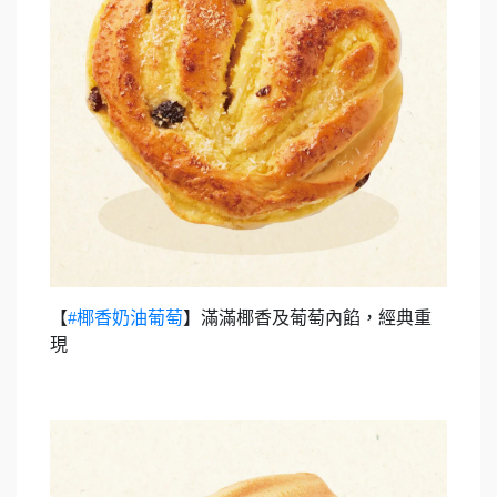
【
#椰香奶油葡萄
】滿滿椰香及葡萄內餡，經典重
現