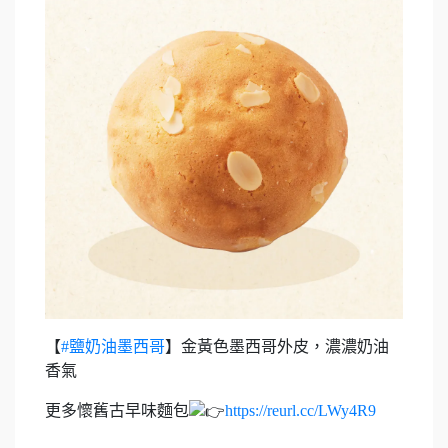
【
#鹽奶油墨西哥
】金黃色墨西哥外皮，濃濃奶油
香氣
更多懷舊古早味麵包
https://reurl.cc/LWy4R9