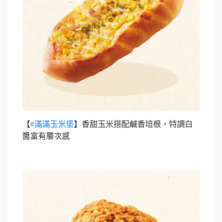
【
#滿滿玉米堡
】香甜玉米搭配鹹香培根，特調白
醬富有層次感