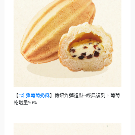
【
#炸彈葡萄奶酥
】傳統炸彈造型~經典復刻，葡萄
乾增量50%