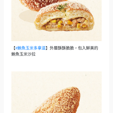
【
#鮪魚玉米多拿滋
】外層酥酥脆脆，包入鮮美的
鮪魚玉米沙拉