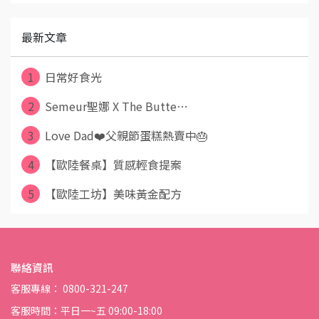
最新文章
1
日常好食光
2
Semeur聖娜 X The Butte⋯
3
Love Dad❤️父親節蛋糕熱賣中🎂
4
【歐陸餐桌】質感輕食提案
5
【歐陸工坊】美味黃金配方
聯絡資訊
客服專線： 0800-321-247
客服時間：平日一~五 09:00-18:00